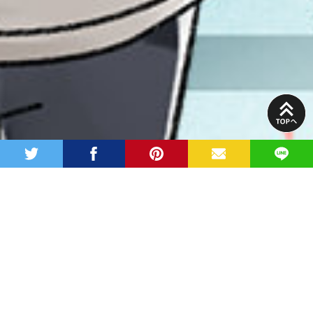
PAGE
TOP
twitter
facebook
pinterest
MAIL
LINE