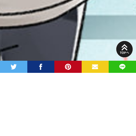
PAGE
TOP
twitter
facebook
pinterest
MAIL
LINE