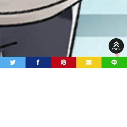
PAGE
TOP
twitter
facebook
pinterest
MAIL
LINE