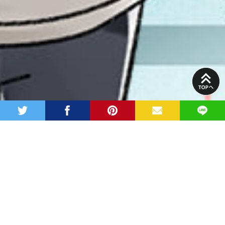
PAGE
TOP
twitter
facebook
pinterest
MAIL
LINE