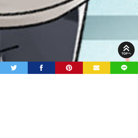
PAGE
TOP
twitter
facebook
pinterest
MAIL
LINE