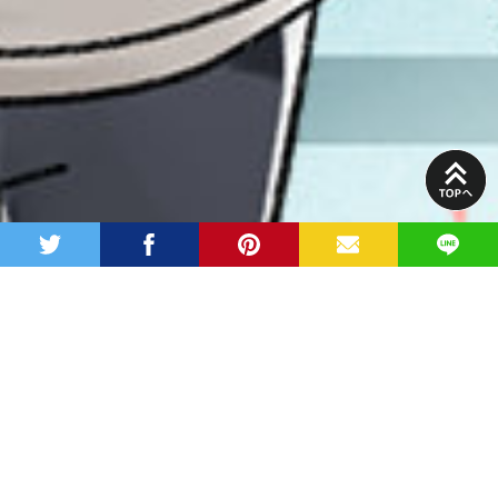
PAGE
TOP
twitter
facebook
pinterest
MAIL
LINE