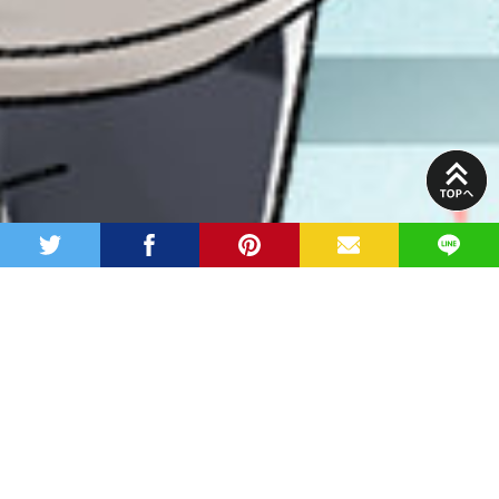
PAGE
TOP
twitter
facebook
pinterest
MAIL
LINE