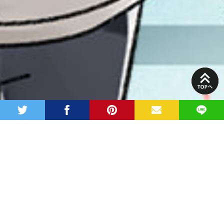
PAGE
TOP
twitter
facebook
pinterest
MAIL
LINE