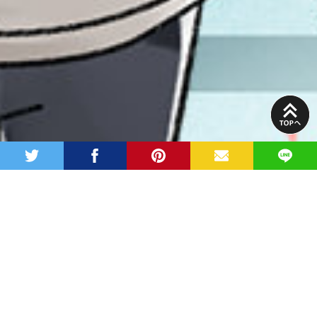
PAGE
TOP
twitter
facebook
pinterest
MAIL
LINE