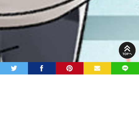
PAGE
TOP
twitter
facebook
pinterest
MAIL
LINE