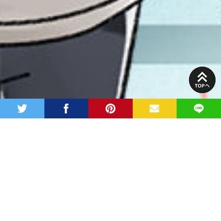
PAGE
TOP
twitter
facebook
pinterest
MAIL
LINE