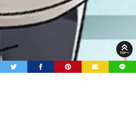
PAGE
TOP
twitter
facebook
pinterest
MAIL
LINE