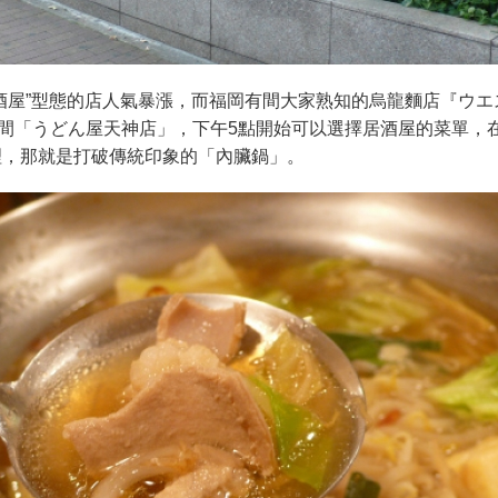
酒屋”型態的店人氣暴漲，而福岡有間大家熟知的烏龍麵店『ウエ
有間「うどん屋天神店」，下午5點開始可以選擇居酒屋的菜單，
理，那就是打破傳統印象的「內臟鍋」。