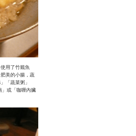
湯使用了竹籤魚
汁肥美的小腸，蔬
錦」「蔬菜粥」
鍋」或「咖喱內臟