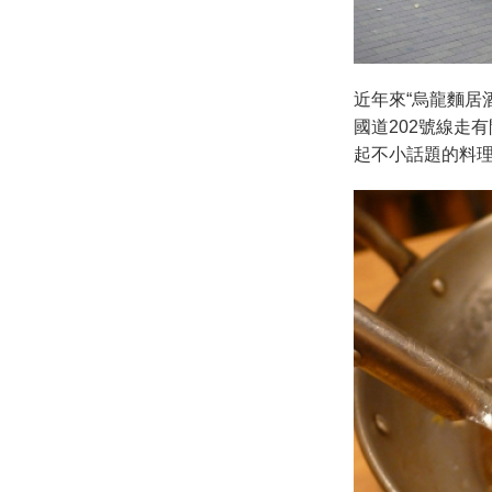
近年來“烏龍麵居
國道202號線走
起不小話題的料