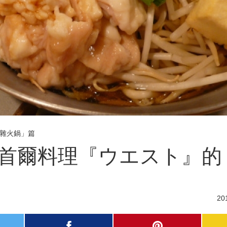
牛雜火鍋」篇
首爾料理『ウエスト』的
20