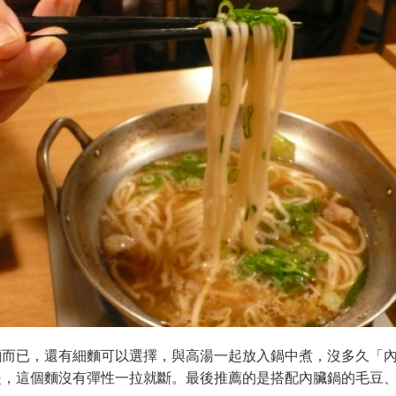
麵而已，還有細麵可以選擇，與高湯一起放入鍋中煮，沒多久「
，這個麵沒有彈性一拉就斷。最後推薦的是搭配內臟鍋的毛豆、