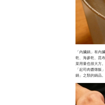
「內臟鍋」有內
乾、海參乾、昆
菜用量也很大方
「起司肉醬燉飯」
鍋」之類的鍋品