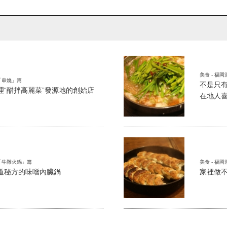
美食 - 福
畫「串燒」篇
不是只
理“醋拌高麗菜”發源地的創始店
在地人
畫「牛雜火鍋」篇
美食 - 福
道秘方的味噌內臟鍋
家裡做