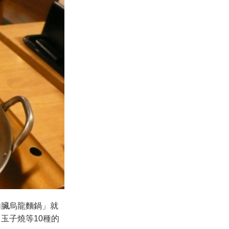
內臟烏龍麵鍋」就
玉子燒等10種的