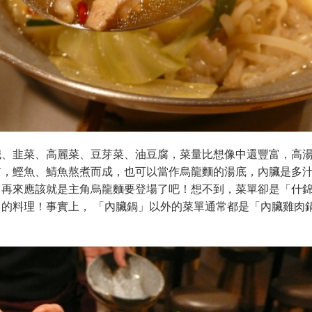
臟、韭菜、高麗菜、豆芽菜、油豆腐，菜量比想像中還豐富，高
布，鰹魚、鯖魚熬煮而成，也可以當作烏龍麵的湯底，內臟是多
。再來應該就是主角烏龍麵要登場了吧！想不到，菜單卻是「什
的料理！事實上， 「內臟鍋」以外的菜單通常都是「內臟雞肉
。