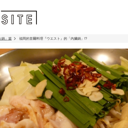
火鍋」篇
福岡的首爾料理『ウエスト』的「內臟鍋」!?