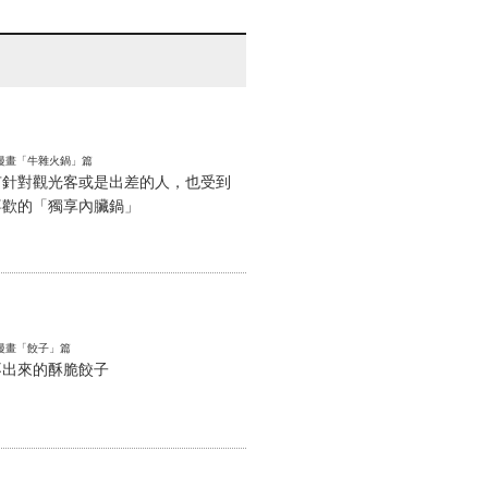
岡漫畫「牛雜火鍋」篇
有針對觀光客或是出差的人，也受到
喜歡的「獨享內臟鍋」
岡漫畫「餃子」篇
不出來的酥脆餃子