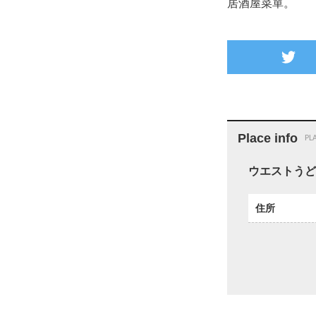
居酒屋菜單。
twitter
Place info
PL
ウエストうど
住所