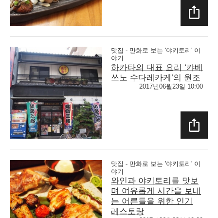
SHAR
E
맛집 - 만화로 보는 '야키토리' 이
야기
하카타의 대표 요리 ‘캬베
쓰노 수다레카케’의 원조
2017년06월23일 10:00
SHAR
E
맛집 - 만화로 보는 '야키토리' 이
야기
와인과 야키토리를 맛보
며 여유롭게 시간을 보내
는 어른들을 위한 인기
레스토랑