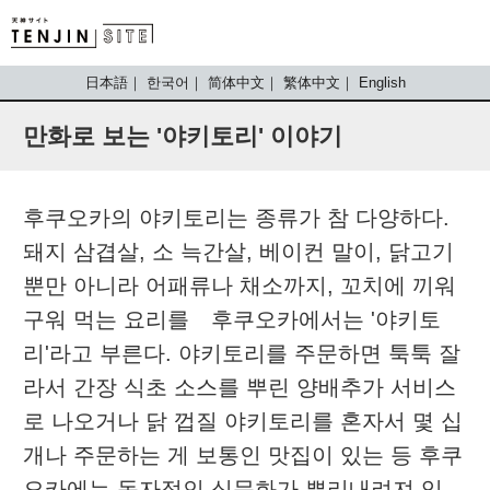
TENJIN SITE
日本語
한국어
简体中文
繁体中文
English
만화로 보는 '야키토리' 이야기
후쿠오카의 야키토리는 종류가 참 다양하다.
돼지 삼겹살, 소 늑간살, 베이컨 말이, 닭고기
뿐만 아니라 어패류나 채소까지, 꼬치에 끼워
구워 먹는 요리를 후쿠오카에서는 '야키토
리'라고 부른다. 야키토리를 주문하면 툭툭 잘
라서 간장 식초 소스를 뿌린 양배추가 서비스
로 나오거나 닭 껍질 야키토리를 혼자서 몇 십
개나 주문하는 게 보통인 맛집이 있는 등 후쿠
오카에는 독자적인 식문화가 뿌리내려져 있