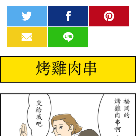
twitter
facebook
pinterest
MAIL
LINE