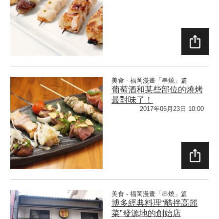
SHAR
E
美食 - 福岡漫畫「串燒」篇
葡萄酒和某些部位的燒烤
最對味了！
2017年06月23日 10:00
SHAR
E
美食 - 福岡漫畫「串燒」篇
博多經典料理“醋拌高麗
菜”發源地的創始店