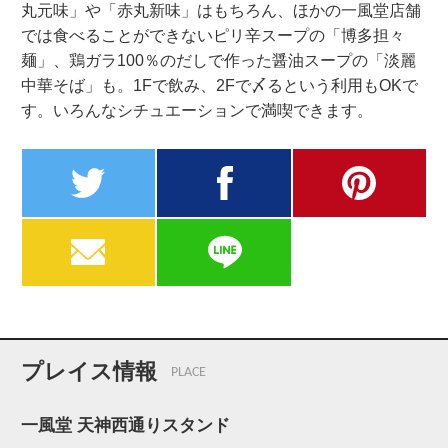
丸元味」や「赤丸新味」はもちろん、ほかの一風堂店舗
では食べることができないピリ辛スープの「博多担々
麺」、鶏ガラ100％のだしで作った醤油スープの「淡麗
中華そば」も。1Fで飲み、2Fで〆るという利用もOKで
す。いろんなシチュエーションで満喫できます。
twitter
facebook
pinterest
MAIL
LINE
プレイス情報
PLACE
一風堂 天神西通りスタンド