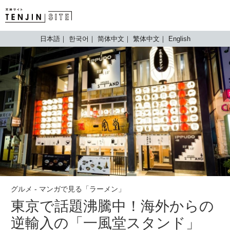
TENJIN SITE
日本語
한국어
简体中文
繁体中文
English
グルメ - マンガで見る「ラーメン」
東京で話題沸騰中！海外からの
逆輸入の「一風堂スタンド」