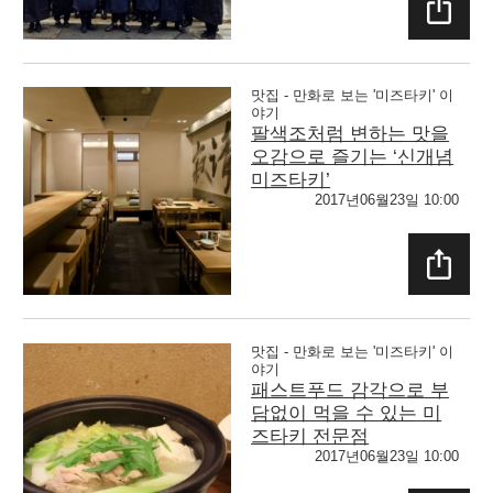
SHAR
E
맛집 - 만화로 보는 '미즈타키' 이
야기
팔색조처럼 변하는 맛을
오감으로 즐기는 ‘신개념
미즈타키’
2017년06월23일 10:00
SHAR
E
맛집 - 만화로 보는 '미즈타키' 이
야기
패스트푸드 감각으로 부
담없이 먹을 수 있는 미
즈타키 전문점
2017년06월23일 10:00