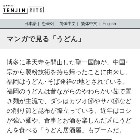
TENJIN SITE
日本語
한국어
简体中文
繁体中文
English
マンガで見る「うどん」
博多に承天寺を開山した聖一国師が、中国･
宗から製粉技術を持ち帰ったことに由来し、
福岡はうどん･そば発祥の地とされている。
福岡のうどんは昔ながらのやわらかい茹で置
き麺が主流で、ダシはカツオ節やサバ節など
の削り節と昆布が際立っている。近年はコシ
が強い麺や、食事とお酒を楽しんだ〆にうど
んを食べる「うどん居酒屋」もブームだ。