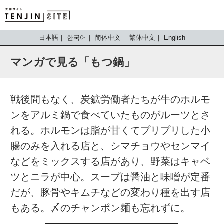
TENJIN SITE
日本語
한국어
简体中文
繁体中文
English
マンガで見る「もつ鍋」
戦後間もなく、炭鉱労働者たちが牛のホルモ
ンをアルミ鍋で食べていたものがルーツとさ
れる。ホルモンは脂が甘くてプリプリした小
腸のみを入れる店と、シマチョウやセンマイ
などをミックスする店があり、野菜はキャベ
ツとニラが中心。スープは醤油と味噌が定番
だが、豚骨やキムチなどの変わり種を出す店
もある。〆のチャンポン麺も忘れずに。