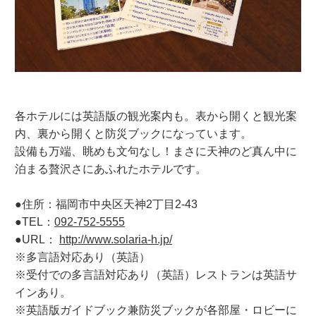
各ホテルには英語版の観光案内も。表から開くと観光案
内、裏から開くと防災ブックになっています。
設備も万端、眺めも文句なし！まさに天神のど真ん中に
泊まる贅沢さにあふれたホテルです。
●住所：福岡市中央区天神2丁目2-43
●TEL：
092-752-5555
●URL：
http://www.solaria-h.jp/
※多言語対応あり（英語）
※受付での多言語対応あり（英語）レストランは英語サ
インあり。
※英語版ガイドブック兼防災ブックが各部屋・ロビーに