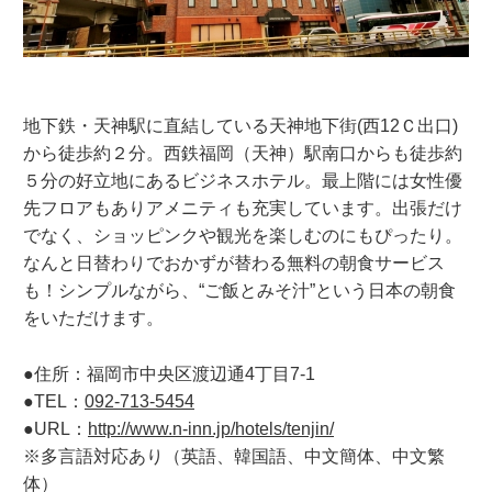
地下鉄・天神駅に直結している天神地下街(西12Ｃ出口)
から徒歩約２分。西鉄福岡（天神）駅南口からも徒歩約
５分の好立地にあるビジネスホテル。最上階には女性優
先フロアもありアメニティも充実しています。出張だけ
でなく、ショッピンクや観光を楽しむのにもぴったり。
なんと日替わりでおかずが替わる無料の朝食サービス
も！シンプルながら、“ご飯とみそ汁”という日本の朝食
をいただけます。
●住所：福岡市中央区渡辺通4丁目7-1
●TEL：
092-713-5454
●URL：
http://www.n-inn.jp/hotels/tenjin/
※多言語対応あり（英語、韓国語、中文簡体、中文繁
体）