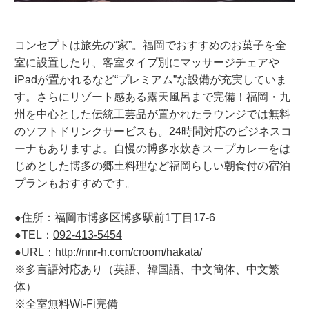
コンセプトは旅先の“家”。福岡でおすすめのお菓子を全
室に設置したり、客室タイプ別にマッサージチェアや
iPadが置かれるなど“プレミアム”な設備が充実していま
す。さらにリゾート感ある露天風呂まで完備！福岡・九
州を中心とした伝統工芸品が置かれたラウンジでは無料
のソフトドリンクサービスも。24時間対応のビジネスコ
ーナもありますよ。自慢の博多水炊きスープカレーをは
じめとした博多の郷土料理など福岡らしい朝食付の宿泊
プランもおすすめです。
●住所：福岡市博多区博多駅前1丁目17-6
●TEL：
092-413-5454
●URL：
http://nnr-h.com/croom/hakata/
※多言語対応あり（英語、韓国語、中文簡体、中文繁
体）
※全室無料Wi-Fi完備