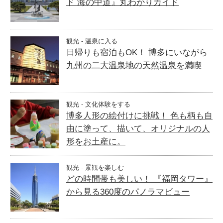
ド 海の中道』丸わかりガイド
観光 - 温泉に入る
日帰りも宿泊もOK！ 博多にいながら
九州の二大温泉地の天然温泉を満喫
観光 - 文化体験をする
博多人形の絵付けに挑戦！ 色も柄も自
由に塗って、描いて、オリジナルの人
形をお土産に。
観光 - 景観を楽しむ
どの時間帯も美しい！ 『福岡タワー』
から見る360度のパノラマビュー