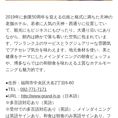
2019年に創業50周年を迎える伝統と格式に満ちた天神の
老舗ホテル。若者に人気の天神・西通りに位置してい
て、観光にもビジネスにもぴったり。大通り沿いにあり
ながら、館内は静かで落ち着いた空気に包まれていま
す。ワンランク上のサービスとラグジュアリーな雰囲気
でプチセレブ気分を味わえます。地元食材を使い、美と
健康をテーマにしたメインダイニングの朝食ビュッフェ
や、博多ならではの和朝食を味わえる上質なホテルモー
ニングも魅力的です。
●住所：福岡市中央区大名2丁目6-60
●TEL：
092-771-7171
●URL：
http://www.grand-h.jp
（日本語）
※多言語対応あり（英語）
※受付での多言語対応あり（英語）。メインダイニング
は英語サインあり。和食は朝食のみ英語サインあり。フ