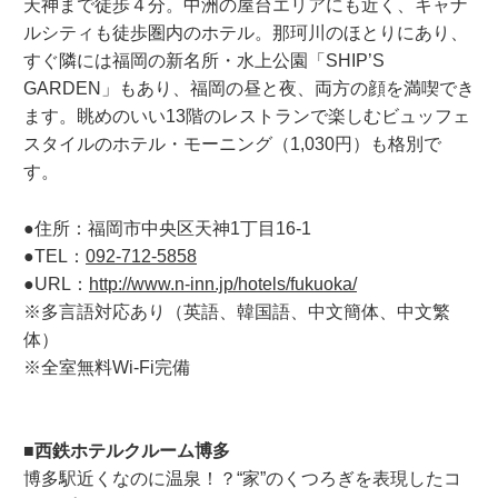
天神まで徒歩４分。中洲の屋台エリアにも近く、キャナ
ルシティも徒歩圏内のホテル。那珂川のほとりにあり、
すぐ隣には福岡の新名所・水上公園「SHIP’S
GARDEN」もあり、福岡の昼と夜、両方の顔を満喫でき
ます。眺めのいい13階のレストランで楽しむビュッフェ
スタイルのホテル・モーニング（1,030円）も格別で
す。
●住所：福岡市中央区天神1丁目16-1
●TEL：
092-712-5858
●URL：
http://www.n-inn.jp/hotels/fukuoka/
※多言語対応あり（英語、韓国語、中文簡体、中文繁
体）
※全室無料Wi-Fi完備
■西鉄ホテルクルーム博多
博多駅近くなのに温泉！？“家”のくつろぎを表現したコ