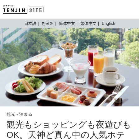
TENJIN SITE
日本語
한국어
简体中文
繁体中文
English
観光 - 泊まる
観光もショッピングも夜遊びも
OK。天神ど真ん中の人気ホテ