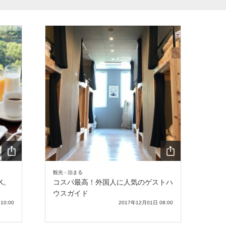
SHA
SHA
観光 - 泊まる
RE
RE
K。
コスパ最高！外国人に人気のゲストハ
ウスガイド
10:00
2017年12月01日 08:00