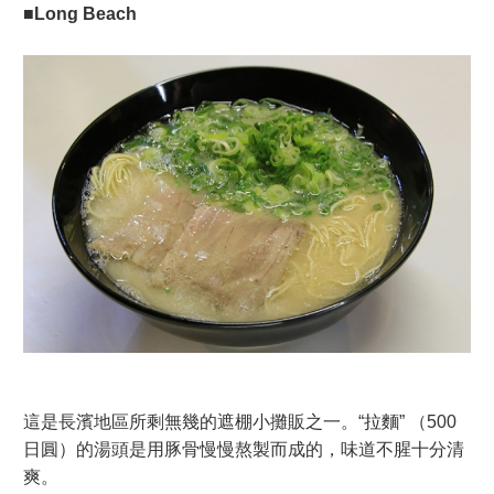
■Long Beach
這是長濱地區所剩無幾的遮棚小攤販之一。“拉麵” （500
日圓）的湯頭是用豚骨慢慢熬製而成的，味道不腥十分清
爽。