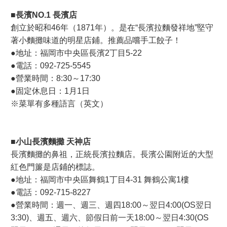
■長濱NO.1 長濱店
創立於昭和46年（1871年）。是在“長濱拉麵發祥地”堅守
著小麵攤味道的明星店鋪。推薦品嚐手工餃子！
●地址：福岡市中央區長濱2丁目5-22
●電話：092-725-5545
●營業時間：8:30～17:30
●固定休息日：1月1日
※菜單有多種語言（英文）
■小山長濱麵攤 天神店
長濱麵攤的鼻祖，正統長濱拉麵店。長濱公園附近的大型
紅色門簾是店鋪的標誌。
●地址：福岡市中央區舞鶴1丁目4-31 舞鶴公寓1樓
●電話：092-715-8227
●營業時間：週一、週三、週四18:00～翌日4:00(OS翌日
3:30)、週五、週六、節假日前一天18:00～翌日4:30(OS