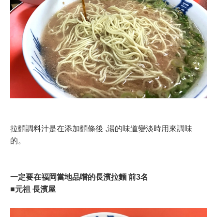
拉麵調料汁是在添加麵條後 ,湯的味道變淡時用來調味
的。
一定要在福岡當地品嚐的長濱拉麵 前3名
■元祖 長濱屋