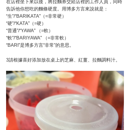
在店裡坐下來以後，將拉麵券交給店裡的工作人員，同時
告訴他你想吃的麵條硬度。用博多方言來說就是：
“生”/“BARIKATA”（=非常硬）
“硬”/“KATA”（=硬）
“普通”/“YAWA” （=軟）
“軟”/“BARIYAWA” （=非常軟）
“BARI”是博多方言“非常”的意思。
3請根據喜好添加放在桌上的芝麻、紅薑、拉麵調料汁。