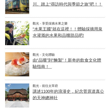
川。踏上“尋訪時代與季節之旅”吧！！
觀光 - 享受採摘水果之樂
“水果王國”就在這裡！！體驗採摘用泉
水灌溉的水果和品嚐甜品吧!
觀光 - 文化體驗
由“品嚐”到“醃製”！新奇的飲食文化體
驗指南！
觀光 - 前往太宰府
講述1100年的浪漫史，紀念菅原道真公
的天神總神社