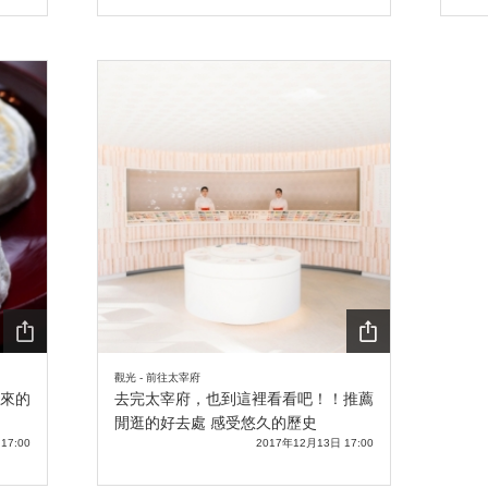
SHA
SHA
觀光 - 前往太宰府
RE
RE
來的
去完太宰府，也到這裡看看吧！！推薦
閒逛的好去處 感受悠久的歷史
17:00
2017年12月13日 17:00