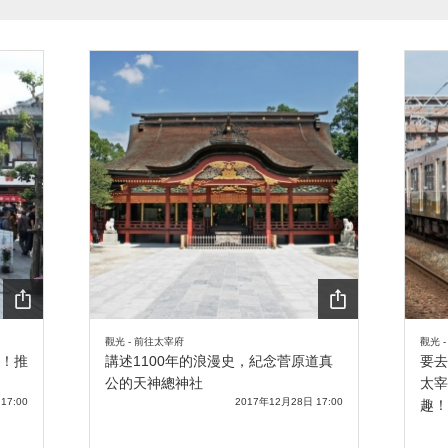
SHA
SHA
觀光 - 前往太宰府
觀光 
RE
RE
！推
講述1100年的浪漫史，紀念菅原道真
要去
公的天神總神社
太宰
17:00
2017年12月28日 17:00
趣！