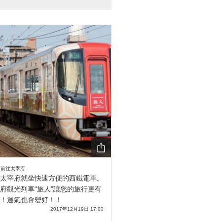
SHA
- 前往太宰府
RE
太宰府就坐快速方便的西鐵電車。
府觀光列車“旅人”讓您的旅行更有
！運氣也會變好！！
2017年12月19日 17:00