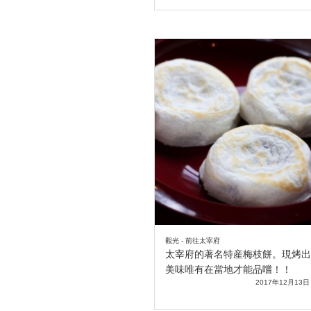
觀光 - 前往太宰府
太宰府的著名特産梅枝餅。現烤出
美味唯有在當地才能品嚐！！
2017年12月13日 