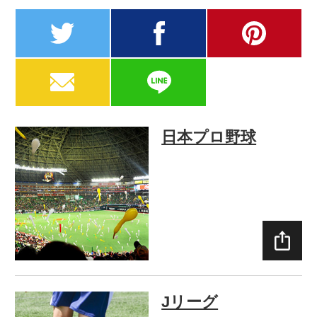
twitter
facebook
pinterest
MAIL
LINE
日本プロ野球
SHAR
E
Jリーグ