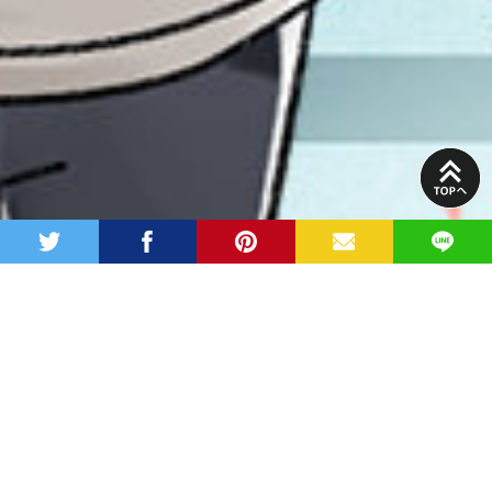
PAGE
TOP
twitter
facebook
pinterest
MAIL
LINE