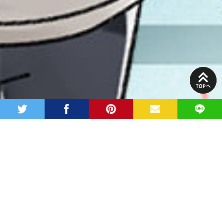
PAGE
TOP
twitter
facebook
pinterest
MAIL
LINE