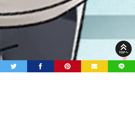
PAGE
TOP
twitter
facebook
pinterest
MAIL
LINE