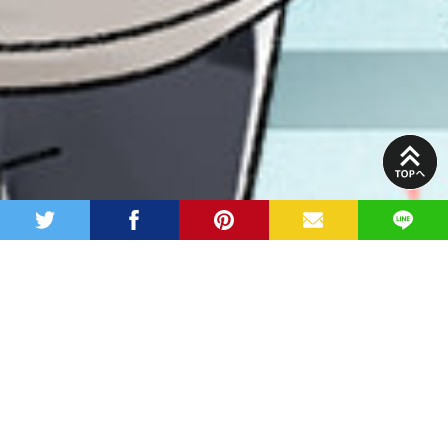
PAGE
TOP
twitter
facebook
pinterest
MAIL
LINE