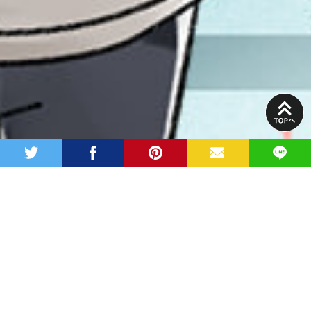
PAGE
TOP
twitter
facebook
pinterest
MAIL
LINE