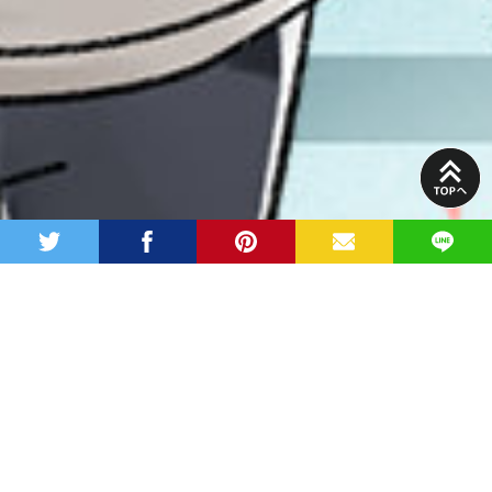
PAGE
TOP
twitter
facebook
pinterest
MAIL
LINE