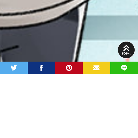
PAGE
TOP
twitter
facebook
pinterest
MAIL
LINE