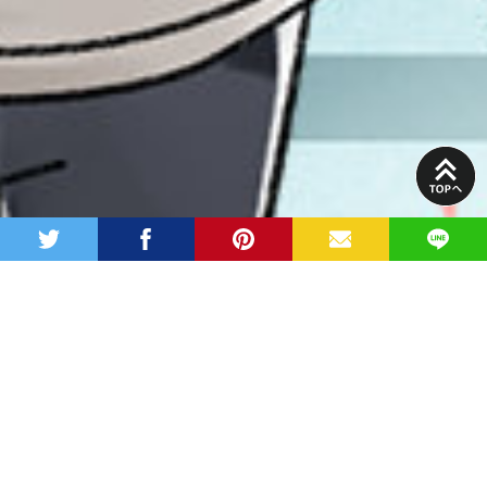
PAGE
TOP
twitter
facebook
pinterest
MAIL
LINE