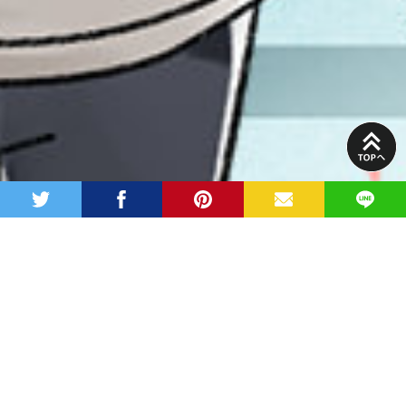
PAGE
TOP
twitter
facebook
pinterest
MAIL
LINE