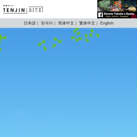
TENJIN SITE
日本語
한국어
简体中文
繁体中文
English