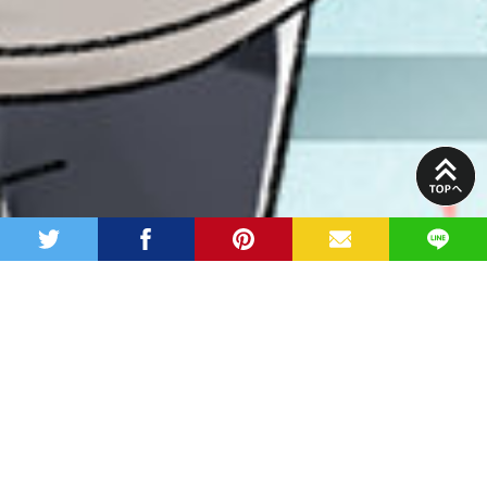
PAGE
TOP
twitter
facebook
pinterest
MAIL
LINE