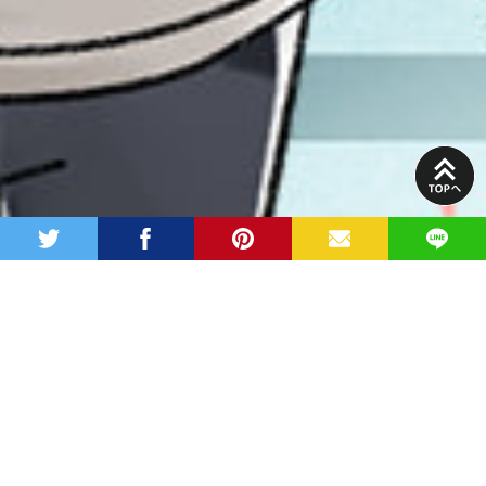
PAGE
TOP
twitter
facebook
pinterest
MAIL
LINE