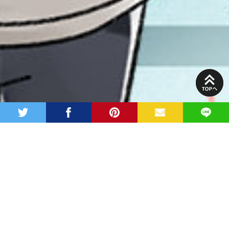
PAGE
TOP
twitter
facebook
pinterest
MAIL
LINE