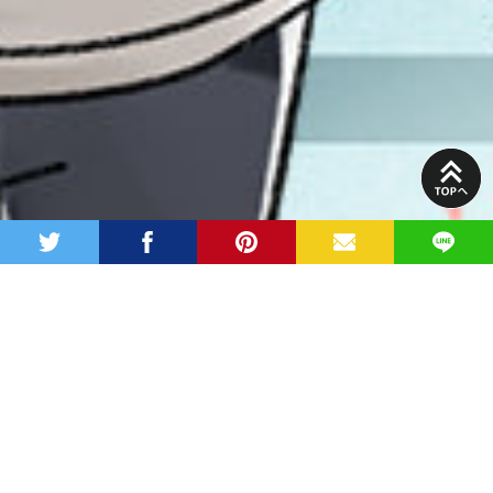
PAGE
TOP
twitter
facebook
pinterest
MAIL
LINE