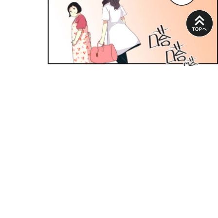
PAGE
TOP