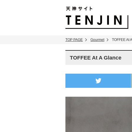
TENJIN SITE
TOP PAGE
Gourmet
TOFFEE At A
TOFFEE At A Glance
twitter