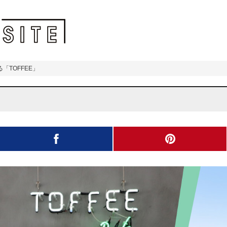
「TOFFEE」
」
facebook
pinterest