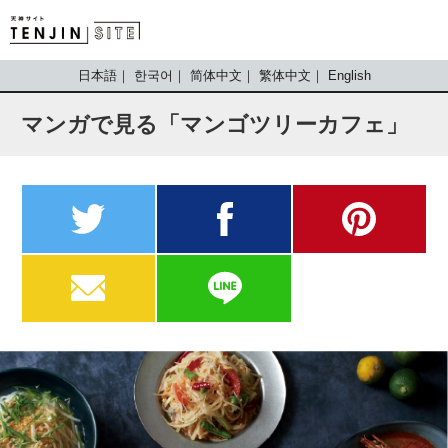
TENJIN SITE
日本語
한국어
简体中文
繁体中文
English
マンガで見る「マンゴツリーカフェ」
twitter
facebook
pinterest
MAIL
LINE