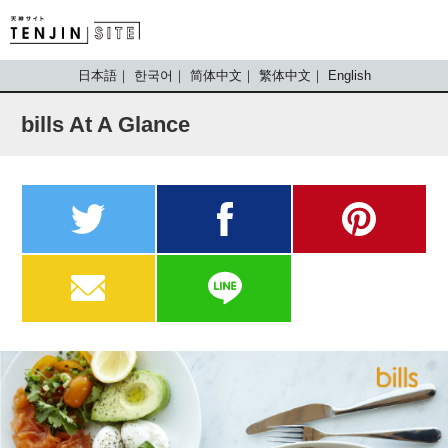
TENJIN SITE
日本語
한국어
简体中文
繁体中文
English
bills At A Glance
twitter
facebook
pinterest
MAIL
LINE