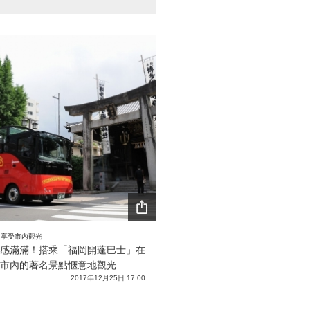
SHA
- 享受市内觀光
RE
感滿滿！搭乘「福岡開蓬巴士」在
市內的著名景點愜意地觀光
2017年12月25日 17:00