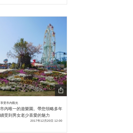
SHA
- 享受市内觀光
RE
市內唯一的遊樂園。帶您領略多年
續受到男女老少喜愛的魅力
2017年12月20日 12:00