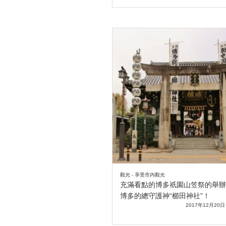
觀光 - 享受市内觀光
充滿看點的博多祇園山笠祭的舉辦
博多的總守護神“櫛田神社”！
2017年12月20日 