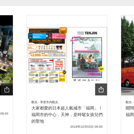
SHA
SHA
觀光 - 享受市内觀光
觀光 
RE
RE
大家都愛的日本超人氣城市「福岡」！
開闊
08:00
福岡市的中心．天神，是時髦女孩兒們
福岡
的聖地
2018年10月03日 09:00