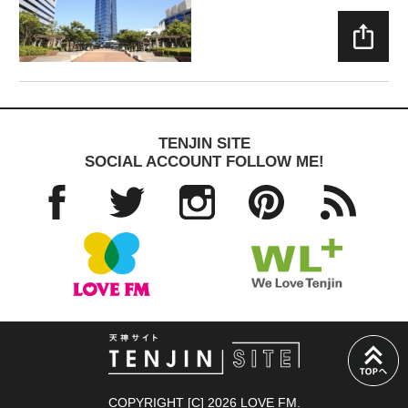
SHAR
E
TENJIN SITE
SOCIAL ACCOUNT FOLLOW ME!
Facebo
Twitter
Instagra
Pinteres
RSS
ok
m
t
TENJIN SITE
PAGE
COPYRIGHT [C] 2026 LOVE FM.